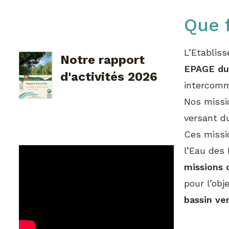
Que 
L’Etablis
Notre rapport
EPAGE du
d'activités 2026
intercomm
Nos missio
versant du
Ces missi
l’Eau des 
missions 
pour l’obj
bassin ver