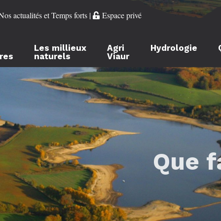
Nos actualités et Temps forts
|
Espace privé
Les millieux
Agri
Hydrologie
ères
naturels
Viaur
Que f