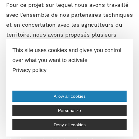
Pour ce projet sur lequel nous avons travaillé
avec l’ensemble de nos partenaires techniques
et en concertation avec les agriculteurs du
territoire, nous avons proposés plusieurs
territoires prioritaires :
This site uses cookies and gives you control
over what you want to activate
Le bassin versant du Jaoul, sur lequel un
Privacy policy
PAT a été mis en œuvre de 2016 à 2020 dans
un objectif de maintien de l’état de la masse
d’eau et de préservation d’espèces
Allow all cookies
patrimoniales (moules perlières et écrevisses
à patte blanches) ;
Personalize
Le bassin versant de la Nauze et du
Deny all cookies
Congorbes qui fait l’objet d’un PAT (Plan