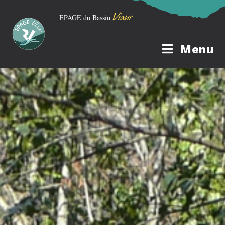
Viaur
EPAGE du Bassin
Menu