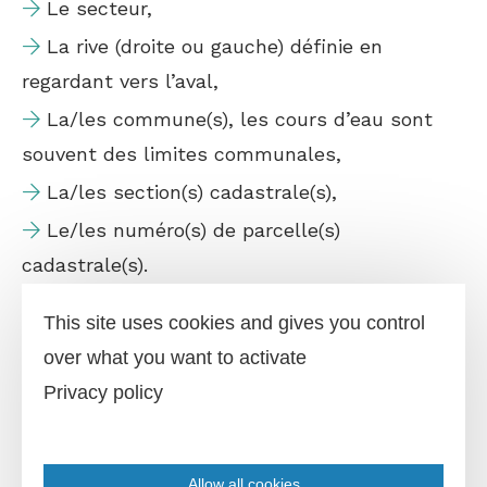
Le secteur,
La rive (droite ou gauche) définie en
regardant vers l’aval,
La/les commune(s), les cours d’eau sont
souvent des limites communales,
La/les section(s) cadastrale(s),
Le/les numéro(s) de parcelle(s)
cadastrale(s).
Pour permettre le montage de dossiers
This site uses cookies and gives you control
annuels, des échanges sont régulièrement
over what you want to activate
organisés sur le terrain avec les propriétaires
Privacy policy
et/ou exploitants agricoles. Ils permettent de
définir les besoins, et sont souvent l’occasion
Allow all cookies