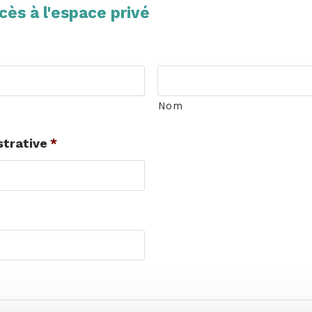
ès à l'espace privé
Nom
strative
*