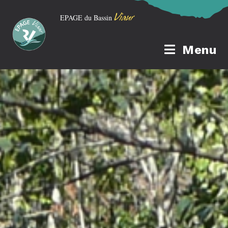
Viaur
EPAGE du Bassin
Menu