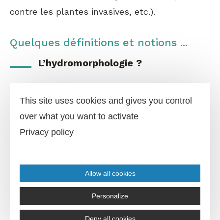
contre les plantes invasives, etc.).
Quelques définitions et notions ...
L’hydromorphologie ?
L’hydromorphologie s’intéresse principalement
This site uses cookies and gives you control
à l’étude des processus physiques contrôlant
over what you want to activate
le fonctionnement des cours d’eau et des
Privacy policy
formes qui en résultent. Ces paramètres
influencent la biologie dans les cours d’eau.
De nombreuses variables influent sur la
Allow all cookies
forme de nos cours d’eau qui au fil des siècles
Personalize
dessinent nos vallées. Ainsi, les transports
liquide et solide, la pente, la géologie, les
Deny all cookies