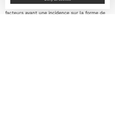
débits, l’occupation des sols,… sont des
facteurs ayant une incidence sur la forme de
nos cours d’eau.
La granulométrie ?
La granulométrie permet d’évaluer la
composition en matériaux solides du fond du
lit du cours d’eau.
Les éléments présents en fonds de lit du
cours d’eau sont de tailles variables, et leur
répartition est conditionnée par les pentes
(voir schéma ci-contre).