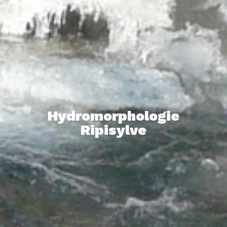
Hydromorphologie
Ripisylve