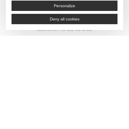
Personalize
Deny all cookies
Illustration : la CLE du SAGE
Les documents constitutifs du SAGE
Le SAGE comprend plusieurs documents
:
un plan d’aménagement et de gestion
durable (PAGD)
qui fixe les objectifs,
orientations et dispositions du SAGE et ses
conditions de réalisation,